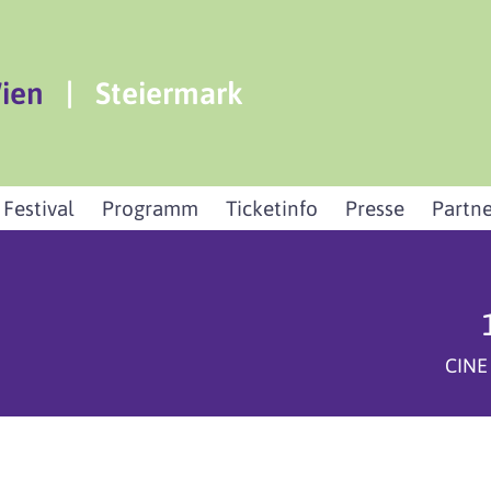
ien
|
Steiermark
 Festival
Programm
Ticketinfo
Presse
Partne
CINE