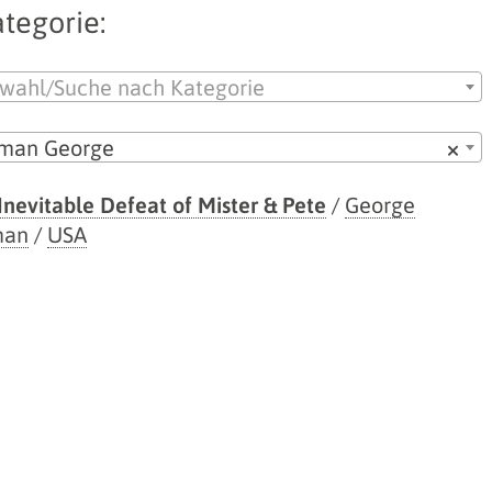
tegorie:
wahl/Suche nach Kategorie
lman George
×
Inevitable Defeat of Mister & Pete
/
George
man
/
USA