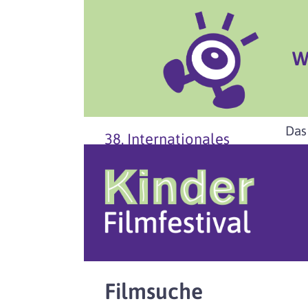
W
Das
38. Internationales
Filmsuche