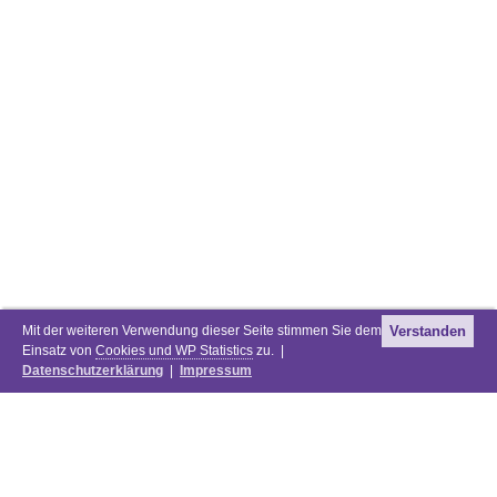
Mit der weiteren Verwendung dieser Seite stimmen Sie dem
Verstanden
Einsatz von
Cookies und WP Statistics
zu. |
Datenschutzerklärung
|
Impressum