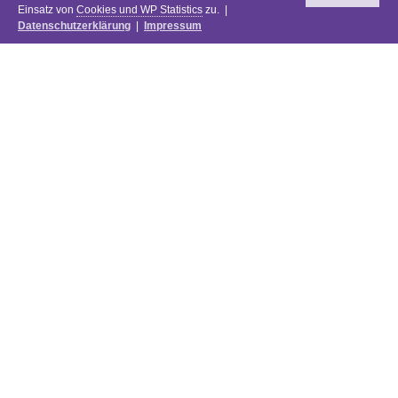
Einsatz von
Cookies und WP Statistics
zu. |
Datenschutzerklärung
|
Impressum
Newsletter
DIE PREISE DES FESTIVALS 2025