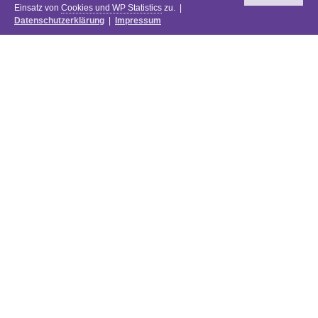
Einsatz von
Cookies und WP Statistics
zu. |
Datenschutzerklärung
|
Impressum
Newsletter
DIE PREISE DES FESTIVALS 2025