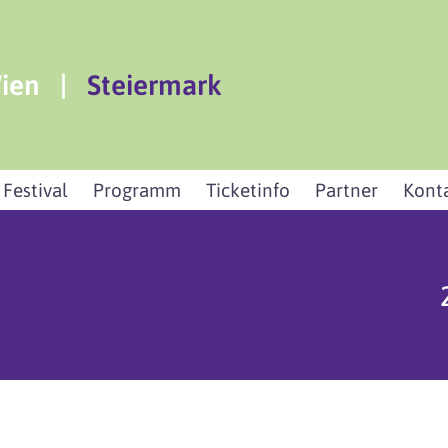
ien
|
Steiermark
 Festival
Programm
Ticketinfo
Partner
Kont