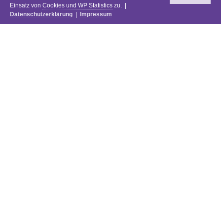
Einsatz von
Cookies und WP Statistics
zu. |
Datenschutzerklärung
|
Impressum
Newsletter
DIE PREISE DES FESTIVALS 2025