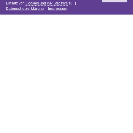
Einsatz von
Cookies und WP Statistics
zu. |
Datenschutzerklärung
|
Impressum
Newsletter
DIE PREISE DES FESTIVALS 2025