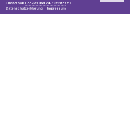
Einsatz von
Cookies und WP Statistics
zu. |
Datenschutzerklärung
|
Impressum
Newsletter
DIE PREISE DES FESTIVALS 2025