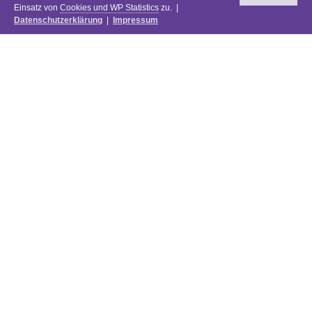
Einsatz von
Cookies und WP Statistics
zu. |
Datenschutzerklärung
|
Impressum
Newsletter
DIE PREISE DES FESTIVALS 2025