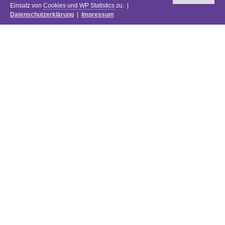
Einsatz von
Cookies und WP Statistics
zu. |
Datenschutzerklärung
|
Impressum
Newsletter
DIE PREISE DES FESTIVALS 2025