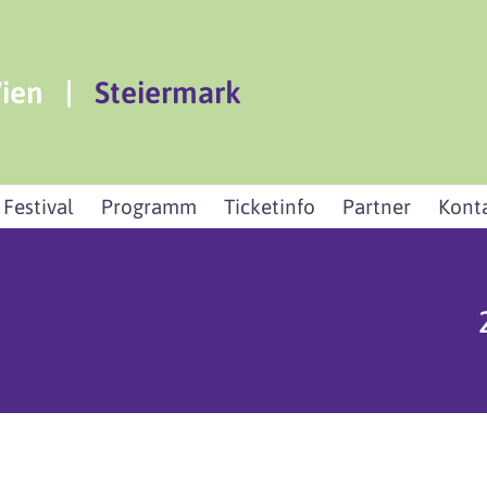
ien
|
Steiermark
 Festival
Programm
Ticketinfo
Partner
Kont