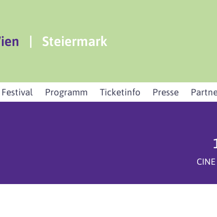
ien
|
Steiermark
 Festival
Programm
Ticketinfo
Presse
Partne
CINE