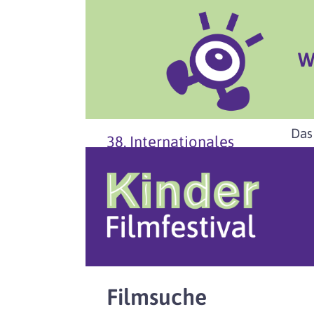
W
Das
38. Internationales
Filmsuche