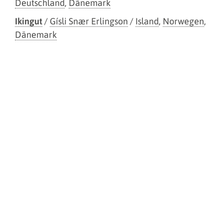
Deutschland
,
Dänemark
Ikingut
/
Gísli Snær Erlingson
/
Island
,
Norwegen
,
Dänemark