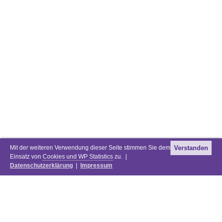
Mit der weiteren Verwendung dieser Seite stimmen Sie dem
Verstanden
Einsatz von
Cookies und WP Statistics
zu. |
Datenschutzerklärung
|
Impressum