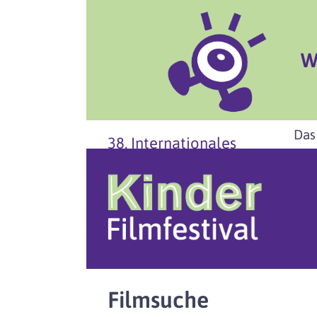
W
Das
38. Internationales
Filmsuche