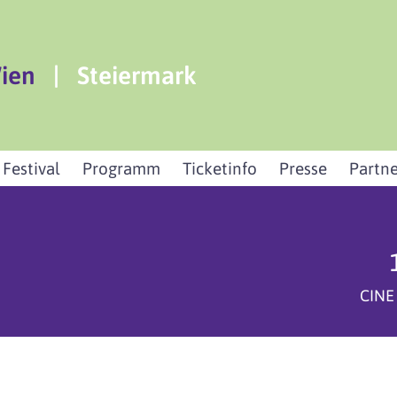
ien
|
Steiermark
 Festival
Programm
Ticketinfo
Presse
Partne
CINE