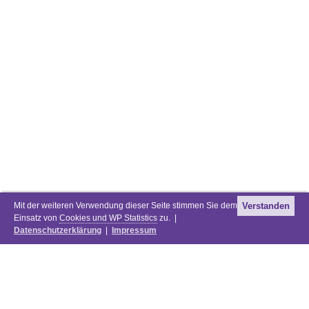
Mit der weiteren Verwendung dieser Seite stimmen Sie dem
Verstanden
Einsatz von
Cookies und WP Statistics
zu. |
Datenschutzerklärung
|
Impressum