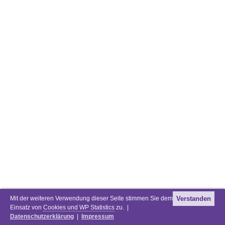
Mit der weiteren Verwendung dieser Seite stimmen Sie dem
Verstanden
Einsatz von
Cookies und WP Statistics
zu. |
Datenschutzerklärung
|
Impressum