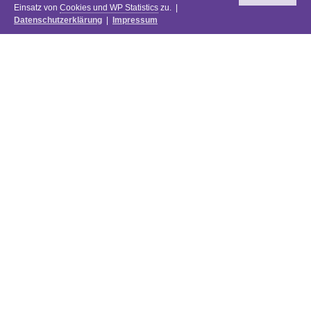
Einsatz von
Cookies und WP Statistics
zu. |
Datenschutzerklärung
|
Impressum
Newsletter
DIE PREISE DES FESTIVALS 2025