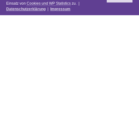
Einsatz von
Cookies und WP Statistics
zu. |
Datenschutzerklärung
|
Impressum
Newsletter
DIE PREISE DES FESTIVALS 2025