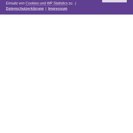
Einsatz von
Cookies und WP Statistics
zu. |
Datenschutzerklärung
|
Impressum
Newsletter
DIE PREISE DES FESTIVALS 2025