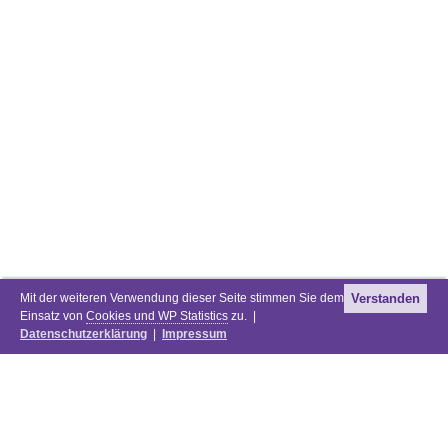
Mit der weiteren Verwendung dieser Seite stimmen Sie dem
Verstanden
Einsatz von
Cookies und WP Statistics
zu. |
Datenschutzerklärung
|
Impressum