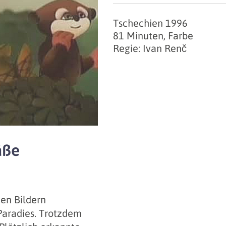
Tschechien 1996
81 Minuten, Farbe
Regie: Ivan Renč
äße
nen Bildern
 Paradies. Trotzdem