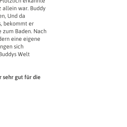
Plötzlich erkannte
z allein war. Buddy
en, Und da
s, bekommt er
e zum Baden. Nach
dern eine eigene
ngen sich
 Buddys Welt
sehr gut für die