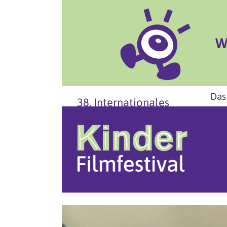
W
Das
38. Internationales