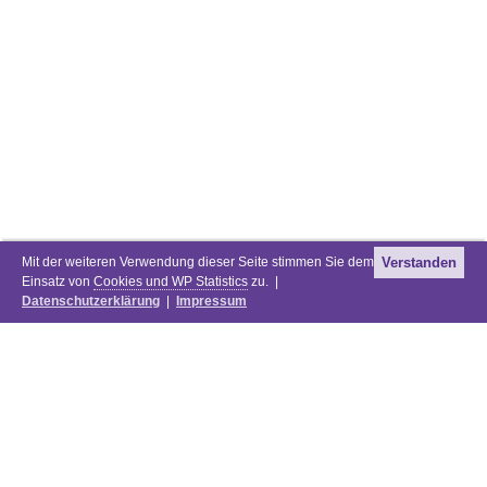
Mit der weiteren Verwendung dieser Seite stimmen Sie dem
Verstanden
Einsatz von
Cookies und WP Statistics
zu. |
Datenschutzerklärung
|
Impressum