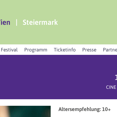
ien
|
Steiermark
 Festival
Programm
Ticketinfo
Presse
Partne
CINE
Altersempfehlung: 10+