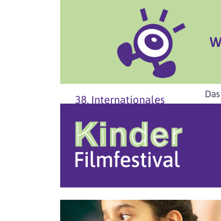
W
Das
38. Internationales