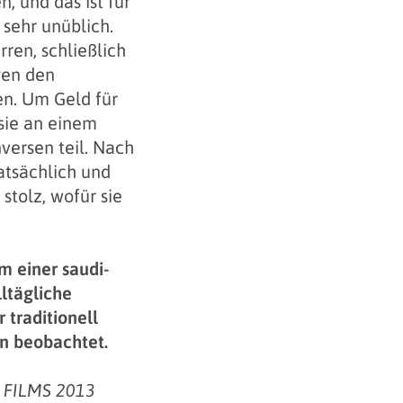
, und das ist für
 sehr unüblich.
rren, schließlich
gen den
n. Um Geld für
sie an einem
versen teil. Nach
atsächlich und
stolz, wofür sie
m einer saudi-
lltägliche
 traditionell
in beobachtet.
 FILMS 2013