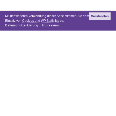
Mit der weiteren Verwendung dieser Seite stimmen Sie dem
Verstanden
Einsatz von
Cookies und WP Statistics
zu. |
Datenschutzerklärung
|
Impressum
Newsletter