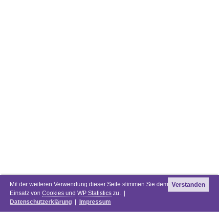
Mit der weiteren Verwendung dieser Seite stimmen Sie dem
Verstanden
Einsatz von
Cookies und WP Statistics
zu. |
Datenschutzerklärung
|
Impressum