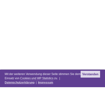
Mit der weiteren Verwendung dieser Seite stimmen Sie dem
Verstanden
Einsatz von
Cookies und WP Statistics
zu. |
Datenschutzerklärung
|
Impressum