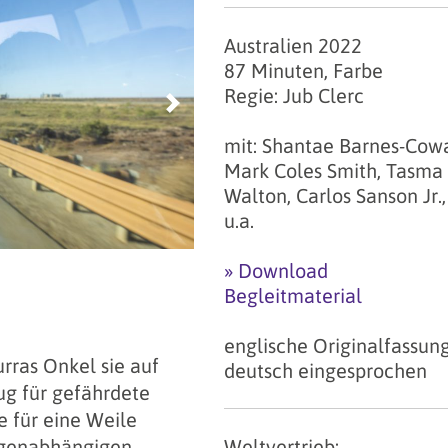
Australien 2022
87 Minuten, Farbe
Regie: Jub Clerc
Next
mit: Shantae Barnes-Cow
Mark Coles Smith, Tasma
Walton, Carlos Sanson Jr.,
u.a.
» Download
Begleitmaterial
englische Originalfassung
rras Onkel sie auf
deutsch eingesprochen
g für gefährdete
e für eine Weile
Weltvertrieb:
rogenabhängigen