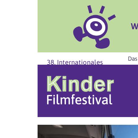
W
Das
38. Internationales