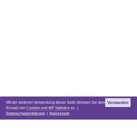
Mit der weiteren Verwendung dieser Seite stimmen Sie dem
Verstanden
Einsatz von
Cookies und WP Statistics
zu. |
Datenschutzerklärung
|
Impressum