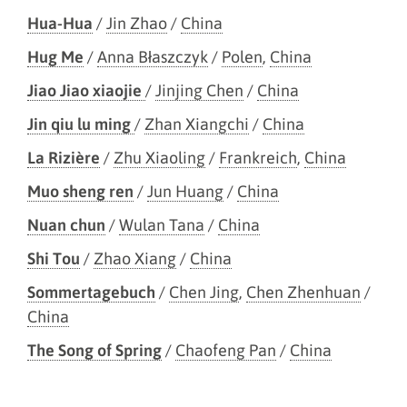
Hua-Hua
/
Jin Zhao
/
China
Hug Me
/
Anna Błaszczyk
/
Polen
,
China
Jiao Jiao xiaojie
/
Jinjing Chen
/
China
Jin qiu lu ming
/
Zhan Xiangchi
/
China
La Rizière
/
Zhu Xiaoling
/
Frankreich
,
China
Muo sheng ren
/
Jun Huang
/
China
Nuan chun
/
Wulan Tana
/
China
Shi Tou
/
Zhao Xiang
/
China
Sommertagebuch
/
Chen Jing
,
Chen Zhenhuan
/
China
The Song of Spring
/
Chaofeng Pan
/
China