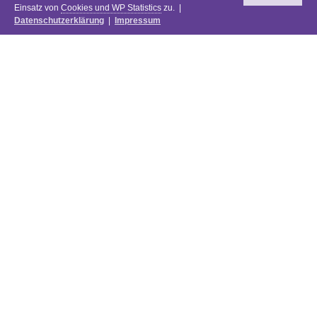
Einsatz von
Cookies und WP Statistics
zu. |
Datenschutzerklärung
|
Impressum
Newsletter
DIE PREISE DES FESTIVALS 2025