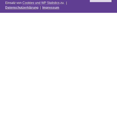
Einsatz von
Cookies und WP Statistics
zu. |
Datenschutzerklärung
|
Impressum
Newsletter
DIE PREISE DES FESTIVALS 2025