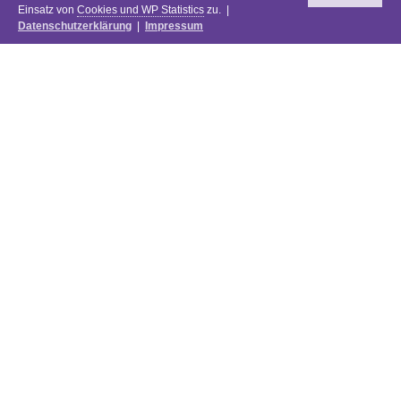
Einsatz von
Cookies und WP Statistics
zu. |
Datenschutzerklärung
|
Impressum
Newsletter
DIE PREISE DES FESTIVALS 2025