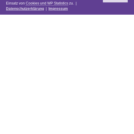
Einsatz von
Cookies und WP Statistics
zu. |
Datenschutzerklärung
|
Impressum
Newsletter
DIE PREISE DES FESTIVALS 2025