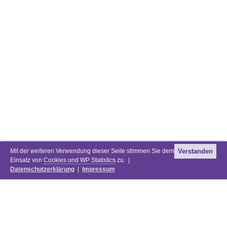
Mit der weiteren Verwendung dieser Seite stimmen Sie dem
Verstanden
Einsatz von
Cookies und WP Statistics
zu. |
Datenschutzerklärung
|
Impressum