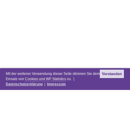
Mit der weiteren Verwendung dieser Seite stimmen Sie dem
Verstanden
Einsatz von
Cookies und WP Statistics
zu. |
Datenschutzerklärung
|
Impressum