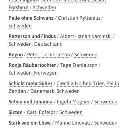
Forsberg
/
Schweden
Pelle ohne Schwanz
/
Christian Ryltenius
/
Schweden
Petterson und Findus
/
Albert Hanan Kaminski
/
Schweden
,
Deutschland
Reyno
/
Peter Torbiörnsson
/
Schweden
Ronja Räubertochter
/
Tage Danielsson
/
Schweden
,
Norwegen
Schickt mehr Süßes
/
Cæcilia Holbek-Trier
,
Philip
Zandén
/
Dänemark
,
Schweden
Selma und Johanna
/
Ingela Magner
/
Schweden
Sixten
/
Catti Edfeldt
/
Schweden
Stark wie ein Löwe
/
Manne Lindvall
/
Schweden