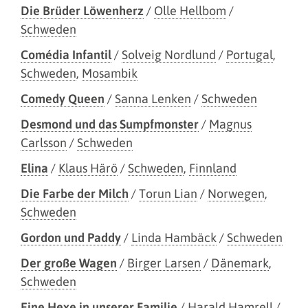
Die Brüder Löwenherz
/
Olle Hellbom
/
Schweden
Comédia Infantil
/
Solveig Nordlund
/
Portugal
,
Schweden
,
Mosambik
Comedy Queen
/
Sanna Lenken
/
Schweden
Desmond und das Sumpfmonster
/
Magnus
Carlsson
/
Schweden
Elina
/
Klaus Härö
/
Schweden
,
Finnland
Die Farbe der Milch
/
Torun Lian
/
Norwegen
,
Schweden
Gordon und Paddy
/
Linda Hambäck
/
Schweden
Der große Wagen
/
Birger Larsen
/
Dänemark
,
Schweden
Eine Hexe in unserer Familie
/
Harald Hamrell
/