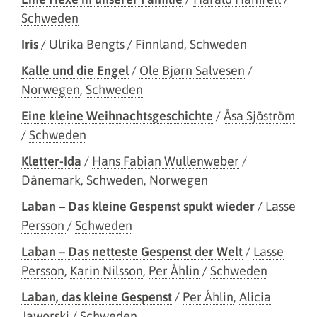
Schweden
Iris
/
Ulrika Bengts
/
Finnland
,
Schweden
Kalle und die Engel
/
Ole Bjørn Salvesen
/
Norwegen
,
Schweden
Eine kleine Weihnachtsgeschichte
/
Åsa Sjöström
/
Schweden
Kletter-Ida
/
Hans Fabian Wullenweber
/
Dänemark
,
Schweden
,
Norwegen
Laban – Das kleine Gespenst spukt wieder
/
Lasse
Persson
/
Schweden
Laban – Das netteste Gespenst der Welt
/
Lasse
Persson
,
Karin Nilsson
,
Per Åhlin
/
Schweden
Laban, das kleine Gespenst
/
Per Åhlin
,
Alicia
Jaworski
/
Schweden