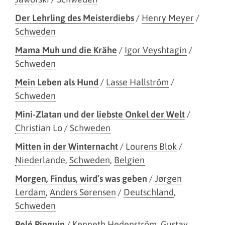
Der Lehrling des Meisterdiebs
/
Henry Meyer
/
Schweden
Mama Muh und die Krähe
/
Igor Veyshtagin
/
Schweden
Mein Leben als Hund
/
Lasse Hallström
/
Schweden
Mini-Zlatan und der liebste Onkel der Welt
/
Christian Lo
/
Schweden
Mitten in der Winternacht
/
Lourens Blok
/
Niederlande
,
Schweden
,
Belgien
Morgen, Findus, wird’s was geben
/
Jørgen
Lerdam
,
Anders Sørensen
/
Deutschland
,
Schweden
Pelé Pinguin
/
Kenneth Hedenström
,
Gustav