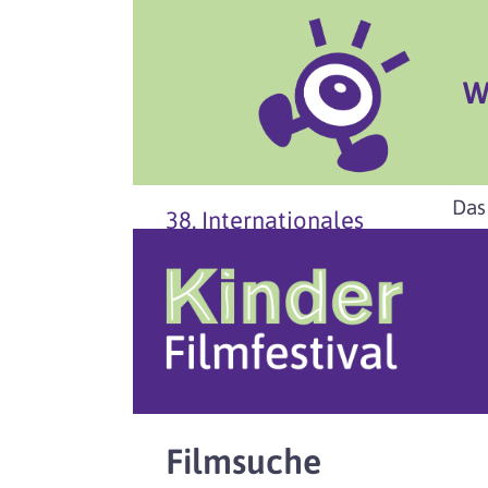
W
Das
38. Internationales
Filmsuche