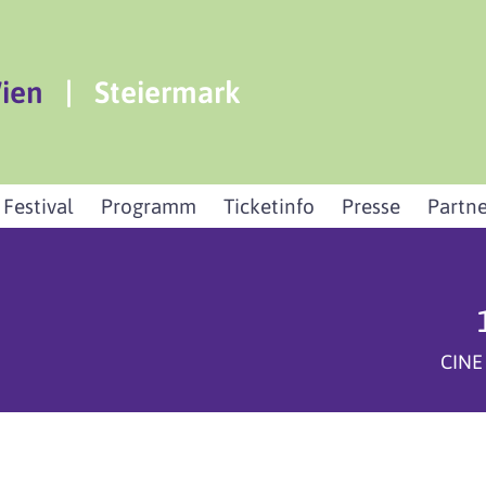
ien
|
Steiermark
 Festival
Programm
Ticketinfo
Presse
Partne
CINE