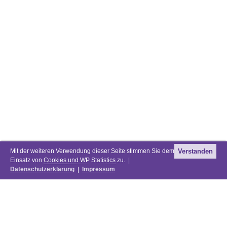
Mit der weiteren Verwendung dieser Seite stimmen Sie dem
Verstanden
Einsatz von
Cookies und WP Statistics
zu. |
Datenschutzerklärung
|
Impressum