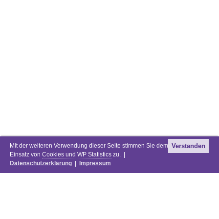
Mit der weiteren Verwendung dieser Seite stimmen Sie dem
Verstanden
Einsatz von
Cookies und WP Statistics
zu. |
Datenschutzerklärung
|
Impressum