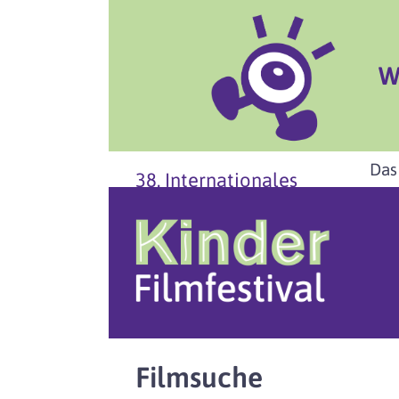
W
Das
38. Internationales
Filmsuche