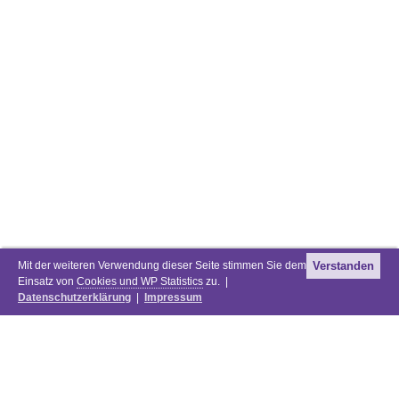
Mit der weiteren Verwendung dieser Seite stimmen Sie dem
Verstanden
Einsatz von
Cookies und WP Statistics
zu. |
Datenschutzerklärung
|
Impressum