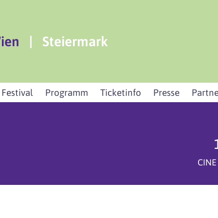
ien
|
Steiermark
 Festival
Programm
Ticketinfo
Presse
Partne
CINE