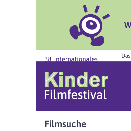
W
Das
38. Internationales
Filmsuche