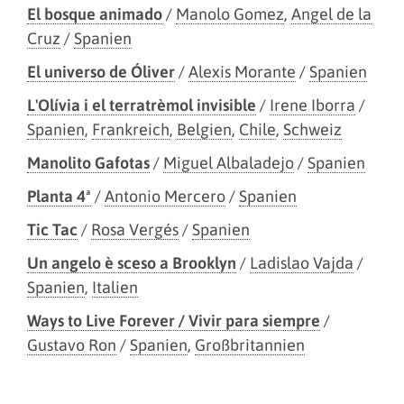
El bosque animado
/
Manolo Gomez
,
Angel de la
Cruz
/
Spanien
El universo de Óliver
/
Alexis Morante
/
Spanien
L'Olívia i el terratrèmol invisible
/
Irene Iborra
/
Spanien
,
Frankreich
,
Belgien
,
Chile
,
Schweiz
Manolito Gafotas
/
Miguel Albaladejo
/
Spanien
Planta 4ª
/
Antonio Mercero
/
Spanien
Tic Tac
/
Rosa Vergés
/
Spanien
Un angelo è sceso a Brooklyn
/
Ladislao Vajda
/
Spanien
,
Italien
Ways to Live Forever / Vivir para siempre
/
Gustavo Ron
/
Spanien
,
Großbritannien