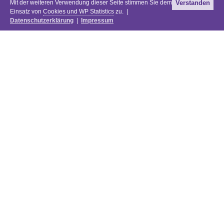
Mit der weiteren Verwendung dieser Seite stimmen Sie dem
Verstanden
Einsatz von
Cookies und WP Statistics
zu. |
Datenschutzerklärung
|
Impressum
Newsletter