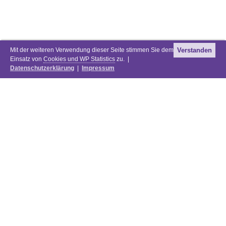
Mit der weiteren Verwendung dieser Seite stimmen Sie dem
Verstanden
Einsatz von
Cookies und WP Statistics
zu. |
Datenschutzerklärung
|
Impressum