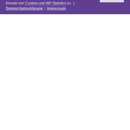
Einsatz von
Cookies und WP Statistics
zu. |
Datenschutzerklärung
|
Impressum
Newsletter
DIE PREISE DES FESTIVALS 2025