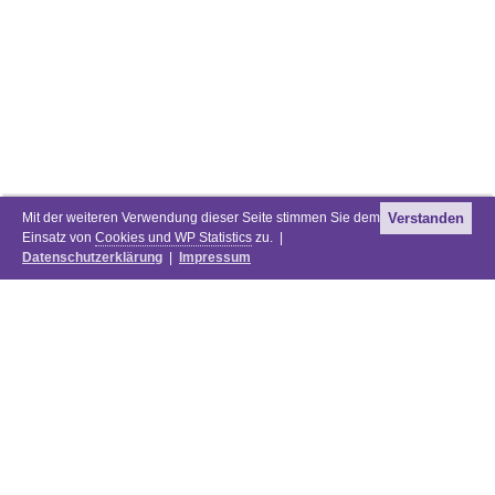
Mit der weiteren Verwendung dieser Seite stimmen Sie dem
Verstanden
Einsatz von
Cookies und WP Statistics
zu. |
Datenschutzerklärung
|
Impressum