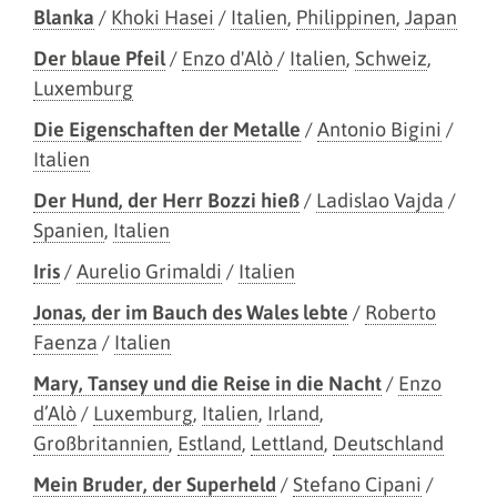
Blanka
/
Khoki Hasei
/
Italien
,
Philippinen
,
Japan
Der blaue Pfeil
/
Enzo d'Alò
/
Italien
,
Schweiz
,
Luxemburg
Die Eigenschaften der Metalle
/
Antonio Bigini
/
Italien
Der Hund, der Herr Bozzi hieß
/
Ladislao Vajda
/
Spanien
,
Italien
Iris
/
Aurelio Grimaldi
/
Italien
Jonas, der im Bauch des Wales lebte
/
Roberto
Faenza
/
Italien
Mary, Tansey und die Reise in die Nacht
/
Enzo
d’Alò
/
Luxemburg
,
Italien
,
Irland
,
Großbritannien
,
Estland
,
Lettland
,
Deutschland
Mein Bruder, der Superheld
/
Stefano Cipani
/