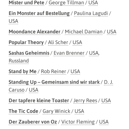
Mister und Pete
/
George Tillman
/
USA
Ein Monster auf Bestellung
/
Paulina Lagudi
/
USA
Moondance Alexander
/
Michael Damian
/
USA
Popular Theory
/
Ali Scher
/
USA
Sashas Geheimnis
/
Evan Brenner
/
USA
,
Russland
Stand by Me
/
Rob Reiner
/
USA
Standing Up – Gemeinsam sind wir stark
/
D. J.
Caruso
/
USA
Der tapfere kleine Toaster
/
Jerry Rees
/
USA
The Tic Code
/
Gary Winick
/
USA
Der Zauberer von Oz
/
Victor Fleming
/
USA