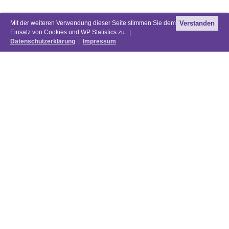
Mit der weiteren Verwendung dieser Seite stimmen Sie dem
Verstanden
Einsatz von
Cookies und WP Statistics
zu. |
Datenschutzerklärung
|
Impressum
Newsletter