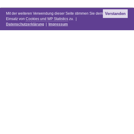
Mit der weiteren Verwendung dieser Seite stimmen Sie dem
Verstanden
Einsatz von
Cookies und WP Statistics
zu. |
Datenschutzerklärung
|
Impressum
Newsletter