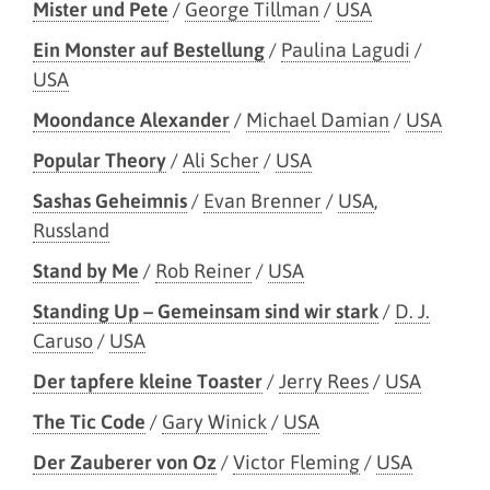
Mister und Pete
/
George Tillman
/
USA
Ein Monster auf Bestellung
/
Paulina Lagudi
/
USA
Moondance Alexander
/
Michael Damian
/
USA
Popular Theory
/
Ali Scher
/
USA
Sashas Geheimnis
/
Evan Brenner
/
USA
,
Russland
Stand by Me
/
Rob Reiner
/
USA
Standing Up – Gemeinsam sind wir stark
/
D. J.
Caruso
/
USA
Der tapfere kleine Toaster
/
Jerry Rees
/
USA
The Tic Code
/
Gary Winick
/
USA
Der Zauberer von Oz
/
Victor Fleming
/
USA