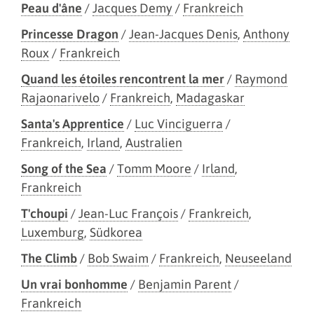
Peau d'âne
/
Jacques Demy
/
Frankreich
Princesse Dragon
/
Jean-Jacques Denis
,
Anthony
Roux
/
Frankreich
Quand les étoiles rencontrent la mer
/
Raymond
Rajaonarivelo
/
Frankreich
,
Madagaskar
Santa's Apprentice
/
Luc Vinciguerra
/
Frankreich
,
Irland
,
Australien
Song of the Sea
/
Tomm Moore
/
Irland
,
Frankreich
T'choupi
/
Jean-Luc François
/
Frankreich
,
Luxemburg
,
Südkorea
The Climb
/
Bob Swaim
/
Frankreich
,
Neuseeland
Un vrai bonhomme
/
Benjamin Parent
/
Frankreich