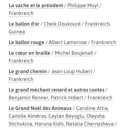
La vache et le président
/
Philippe Muyl
/
Frankreich
Le ballon d'or
/
Cheik Doukouré
/
Frankreich
,
Guinea
Le ballon rouge
/
Albert Lamorisse
/
Frankreich
Le cœur en braille
/
Michel Boujenah
/
Frankreich
Le grand chemin
/
Jean-Loup Hubert
/
Frankreich
Le grand méchant renard et autres contes
/
Benjamin Renner
,
Patrick Imbert
/
Frankreich
Le Grand Noël des Animaux
/
Caroline Attia,
Camille Alméras
,
Ceylan Beyoglu, Oleysha
Shchukina
,
Haruna Kishi, Natalia Chernysheva
/