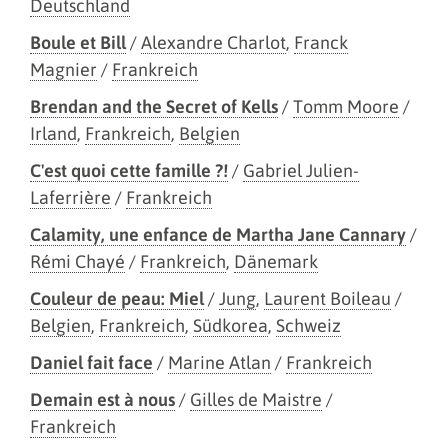
Deutschland
Boule et Bill
/
Alexandre Charlot
,
Franck
Magnier
/
Frankreich
Brendan and the Secret of Kells
/
Tomm Moore
/
Irland
,
Frankreich
,
Belgien
C'est quoi cette famille ?!
/
Gabriel Julien-
Laferrière
/
Frankreich
Calamity, une enfance de Martha Jane Cannary
/
Rémi Chayé
/
Frankreich
,
Dänemark
Couleur de peau: Miel
/
Jung
,
Laurent Boileau
/
Belgien
,
Frankreich
,
Südkorea
,
Schweiz
Daniel fait face
/
Marine Atlan
/
Frankreich
Demain est à nous
/
Gilles de Maistre
/
Frankreich