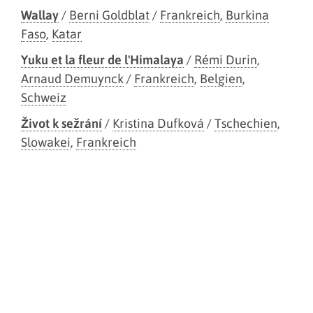
Wallay
/
Berni Goldblat
/
Frankreich
,
Burkina
Faso
,
Katar
Yuku et la fleur de l'Himalaya
/
Rémi Durin
,
Arnaud Demuynck
/
Frankreich
,
Belgien
,
Schweiz
Život k sežrání
/
Kristina Dufková
/
Tschechien
,
Slowakei
,
Frankreich