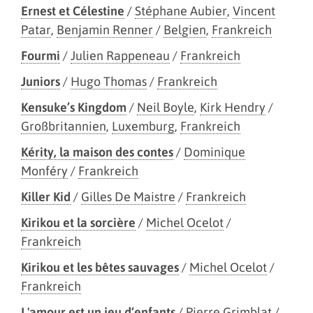
Ernest et Célestine
/
Stéphane Aubier
,
Vincent
Patar
,
Benjamin Renner
/
Belgien
,
Frankreich
Fourmi
/
Julien Rappeneau
/
Frankreich
Juniors
/
Hugo Thomas
/
Frankreich
Kensuke’s Kingdom
/
Neil Boyle
,
Kirk Hendry
/
Großbritannien
,
Luxemburg
,
Frankreich
Kérity, la maison des contes
/
Dominique
Monféry
/
Frankreich
Killer Kid
/
Gilles De Maistre
/
Frankreich
Kirikou et la sorcière
/
Michel Ocelot
/
Frankreich
Kirikou et les bêtes sauvages
/
Michel Ocelot
/
Frankreich
L'amour est un jeu d‘enfants
/
Pierre Grimblat
/