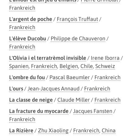
Frankreich
L'argent de poche
/
François Truffaut
/
Frankreich
L'élève Ducobu
/
Philippe de Chauveron
/
Frankreich
L'Olívia i el terratrèmol invisible
/
Irene Iborra
/
Spanien
,
Frankreich
,
Belgien
,
Chile
,
Schweiz
L'ombre du fou
/
Pascal Baeumler
/
Frankreich
L'ours
/
Jean-Jacques Annaud
/
Frankreich
La classe de neige
/
Claude Miller
/
Frankreich
La fracture du myocarde
/
Jacques Fansten
/
Frankreich
La Rizière
/
Zhu Xiaoling
/
Frankreich
,
China